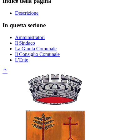
Indice della pagina
Descrizione
In questa sezione
Amministratori
Il Sindaco
La Giunta Comunale
Il Consiglio Comunale
L'Ente