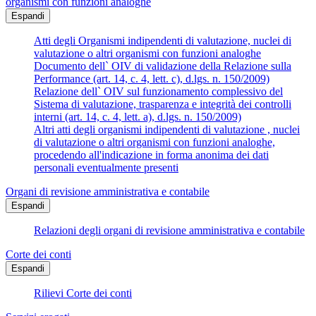
organismi con funzioni analoghe
Espandi
Atti degli Organismi indipendenti di valutazione, nuclei di
valutazione o altri organismi con funzioni analoghe
Documento dell` OIV di validazione della Relazione sulla
Performance (art. 14, c. 4, lett. c), d.lgs. n. 150/2009)
Relazione dell` OIV sul funzionamento complessivo del
Sistema di valutazione, trasparenza e integrità dei controlli
interni (art. 14, c. 4, lett. a), d.lgs. n. 150/2009)
Altri atti degli organismi indipendenti di valutazione , nuclei
di valutazione o altri organismi con funzioni analoghe,
procedendo all'indicazione in forma anonima dei dati
personali eventualmente presenti
Organi di revisione amministrativa e contabile
Espandi
Relazioni degli organi di revisione amministrativa e contabile
Corte dei conti
Espandi
Rilievi Corte dei conti