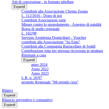
Atti di concessione - in formato tabellare
Espandi
Contributi alla Associazione Chentu Zenias
L. 112/2016 - Dopo di noi
Contributi Associazioni varie
Misure contro lo spopolamento - Assegno di natalità
Borsa di studio regionale
L. 162/98
Servizio Assistenza Domiciliare - Voucher
contributi alla Associazione "Su Entu"
Contributi alla Compagnia Barracellare di Soddì
Contribuzione retta per persona ricoverata in struttura
Ritornare a casa
Espandi
anno 2024
Anno 2022
Anno 2023
L.R. n. 20/97
progetto Regionale "Mi prendo cura"
Bilanci
Espandi
Bilancio preventivo e consuntivo
Espandi