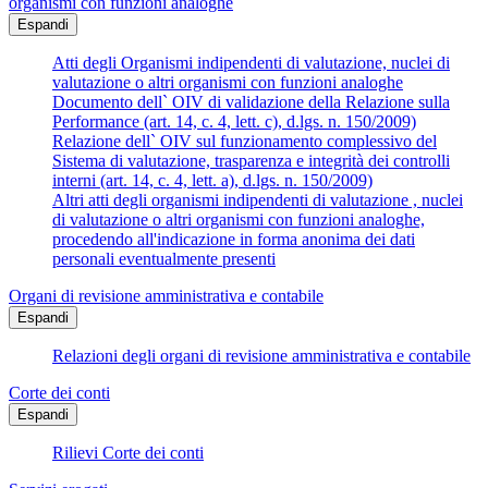
organismi con funzioni analoghe
Espandi
Atti degli Organismi indipendenti di valutazione, nuclei di
valutazione o altri organismi con funzioni analoghe
Documento dell` OIV di validazione della Relazione sulla
Performance (art. 14, c. 4, lett. c), d.lgs. n. 150/2009)
Relazione dell` OIV sul funzionamento complessivo del
Sistema di valutazione, trasparenza e integrità dei controlli
interni (art. 14, c. 4, lett. a), d.lgs. n. 150/2009)
Altri atti degli organismi indipendenti di valutazione , nuclei
di valutazione o altri organismi con funzioni analoghe,
procedendo all'indicazione in forma anonima dei dati
personali eventualmente presenti
Organi di revisione amministrativa e contabile
Espandi
Relazioni degli organi di revisione amministrativa e contabile
Corte dei conti
Espandi
Rilievi Corte dei conti