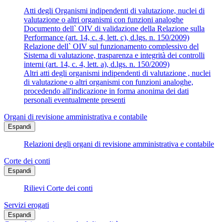
Atti degli Organismi indipendenti di valutazione, nuclei di
valutazione o altri organismi con funzioni analoghe
Documento dell` OIV di validazione della Relazione sulla
Performance (art. 14, c. 4, lett. c), d.lgs. n. 150/2009)
Relazione dell` OIV sul funzionamento complessivo del
Sistema di valutazione, trasparenza e integrità dei controlli
interni (art. 14, c. 4, lett. a), d.lgs. n. 150/2009)
Altri atti degli organismi indipendenti di valutazione , nuclei
di valutazione o altri organismi con funzioni analoghe,
procedendo all'indicazione in forma anonima dei dati
personali eventualmente presenti
Organi di revisione amministrativa e contabile
Espandi
Relazioni degli organi di revisione amministrativa e contabile
Corte dei conti
Espandi
Rilievi Corte dei conti
Servizi erogati
Espandi