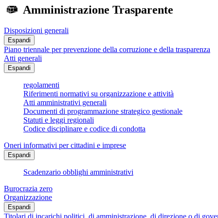
Amministrazione Trasparente
Disposizioni generali
Espandi
Piano triennale per prevenzione della corruzione e della trasparenza
Atti generali
Espandi
regolamenti
Riferimenti normativi su organizzazione e attività
Atti amministrativi generali
Documenti di programmazione strategico gestionale
Statuti e leggi regionali
Codice disciplinare e codice di condotta
Oneri informativi per cittadini e imprese
Espandi
Scadenzario obblighi amministrativi
Burocrazia zero
Organizzazione
Espandi
Titolari di incarichi politici, di amministrazione, di direzione o di gov