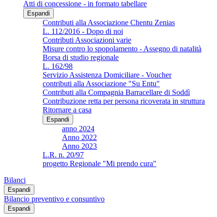
Atti di concessione - in formato tabellare
Espandi
Contributi alla Associazione Chentu Zenias
L. 112/2016 - Dopo di noi
Contributi Associazioni varie
Misure contro lo spopolamento - Assegno di natalità
Borsa di studio regionale
L. 162/98
Servizio Assistenza Domiciliare - Voucher
contributi alla Associazione "Su Entu"
Contributi alla Compagnia Barracellare di Soddì
Contribuzione retta per persona ricoverata in struttura
Ritornare a casa
Espandi
anno 2024
Anno 2022
Anno 2023
L.R. n. 20/97
progetto Regionale "Mi prendo cura"
Bilanci
Espandi
Bilancio preventivo e consuntivo
Espandi